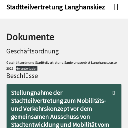
Skip
Skip
Stadtteilvertretung Langhanskiez
to
to
content
content
Dokumente
Geschäftsordnung
Geschäftsordnung Stadtteilvertretung Sanierungsgebiet Langhansstrasse
2022
Herunterladen
Beschlüsse
Stellungnahme der
Stadtteilvertretung zum Mobilitäts-
und Verkehrskonzept vor dem
gemeinsamen Ausschuss von
Stadtentwicklung und Mobilität vom