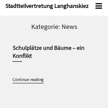
Skip
Skip
Stadtteilvertretung Langhanskiez
to
to
content
content
Kategorie:
News
Schulplätze und Bäume – ein
Konflikt
Continue reading