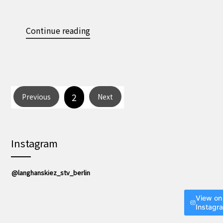
Continue reading
2
Previous
Next
Instagram
@langhanskiez_stv_berlin
View on
Instagr