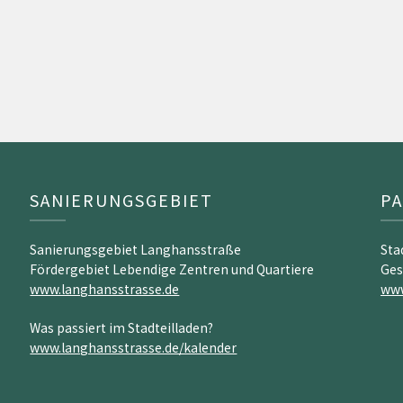
SANIERUNGSGEBIET
P
Sanierungsgebiet Langhansstraße
Sta
Fördergebiet Lebendige Zentren und Quartiere
Ges
www.langhansstrasse.de
www
Was passiert im Stadteilladen?
www.langhansstrasse.de/kalender