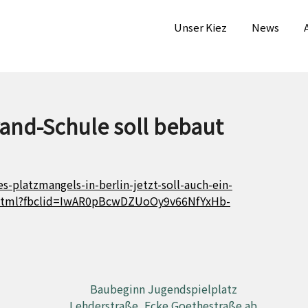
Unser Kiez
News
rand-Schule soll bebaut
s-platzmangels-in-berlin-jetzt-soll-auch-ein-
.html?fbclid=IwAR0pBcwDZUoOy9v66NfYxHb-
Baubeginn Jugendspielplatz
Lehderstraße, Ecke Goethestraße ab