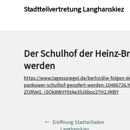
Skip
Skip
Stadtteilvertretung Langhanskiez
to
to
content
content
Der Schulhof der Heinz-B
werden
https://www.tagesspiegel.de/berlin/die-folgen-de
pankower-schulhof-geopfert-werden-10486726
ZORVeG_iSOk8WrIYhtAe3lU6boz27H2JMBY
Beitragsnavigation
Eröffnung Stadteilladen
Langhanskiez