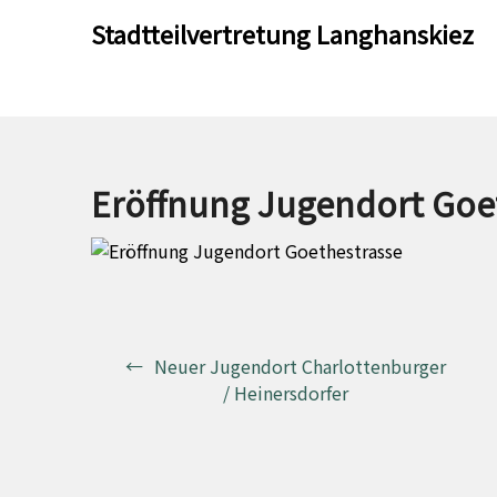
Skip
Skip
Stadtteilvertretung Langhanskiez
to
to
content
content
Eröffnung Jugendort Goe
Beitragsnavigation
Neuer Jugendort Charlottenburger
/ Heinersdorfer